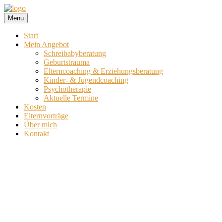
Skip
Schreibabyberatung,
to
Susanne
Geburtstrauma,
Menu
content
Elterncoaching,
Erziehungsberatung,
Beck
Start
Kinder-
Mein Angebot
und
–
Schreibabyberatung
Jugendcoaching,
Geburtstrauma
Psychotherapie
Elterncoaching & Erziehungsberatung
Neugeboren
in
Kinder- & Jugendcoaching
Augsburg
Psychotherapie
in
Aktuelle Termine
Kosten
Augsburg
Elternvorträge
Über mich
Kontakt