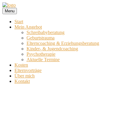
Skip
Schreibabyberatung,
to
Susanne
Geburtstrauma,
Menu
content
Elterncoaching,
Erziehungsberatung,
Beck
Start
Kinder-
Mein Angebot
und
–
Schreibabyberatung
Jugendcoaching,
Geburtstrauma
Psychotherapie
Elterncoaching & Erziehungsberatung
Neugeboren
in
Kinder- & Jugendcoaching
Augsburg
Psychotherapie
in
Aktuelle Termine
Kosten
Augsburg
Elternvorträge
Über mich
Kontakt